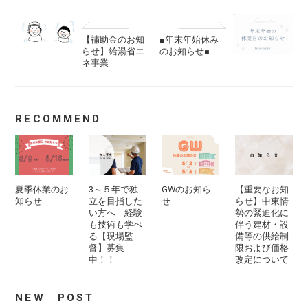
【補助金のお知
■年末年始休み
らせ】給湯省エ
のお知らせ■
ネ事業
RECOMMEND
夏季休業のお
3～５年で独
GWのお知ら
【重要なお知
知らせ
立を目指した
せ
らせ】中東情
い方へ｜経験
勢の緊迫化に
も技術も学べ
伴う建材・設
る【現場監
備等の供給制
督】募集
限および価格
中！！
改定について
NEW POST