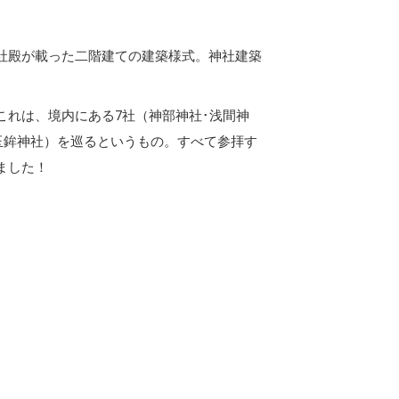
社殿が載った二階建ての建築様式。神社建築
これは、境内にある7社（神部神社･浅間神
･玉鉾神社）を巡るというもの。すべて参拝す
ました！