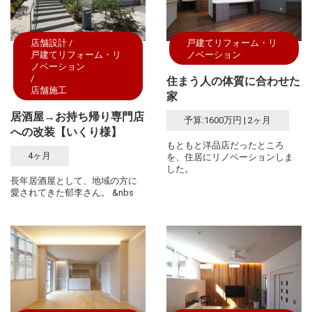
店舗設計
戸建てリフォーム・リ
戸建てリフォーム・リ
ノベーション
ノベーション
住まう人の体質に合わせた
店舗施工
家
居酒屋→お持ち帰り専門店
予算:1600万円 | 2ヶ月
への改装【いくり様】
もともと洋品店だったところ
4ヶ月
を、住居にリノベーションしま
した。
長年居酒屋として、地域の方に
愛されてきた郁李さん。 &nbs