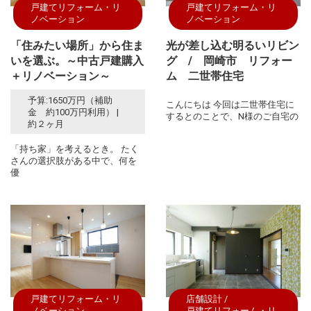
戸建てリフォーム・リ
戸建てリフォーム・リ
ノベーション
ノベーション
「住みたい場所」から住ま
光が差し込む明るいリビン
いを選ぶ。～中古戸建購入
グ / 岡崎市 リフォー
＋リノベーション～
ム 二世帯住宅
予算:1650万円（補助
こんにちは 今回は二世帯住宅に
金 約100万円利用） |
するとのことで、N様のご自宅の
約２ヶ月
「持ち家」を考えるとき。 たく
さんの選択肢がある中で、何を
優
戸建てリフォーム・リ
店舗設計
ノベーション
戸建てリフォーム・リ