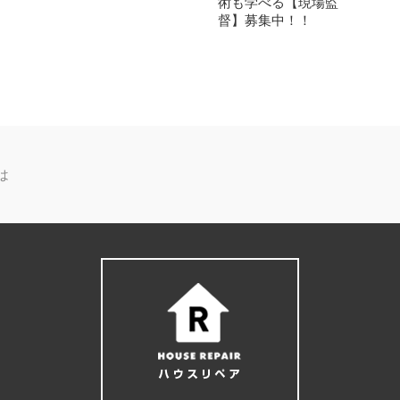
術も学べる【現場監
督】募集中！！
は