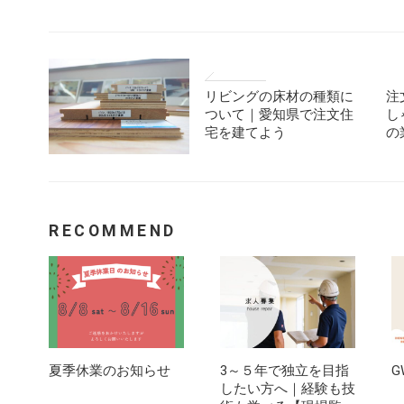
リビングの床材の種類に
注
ついて｜愛知県で注文住
し
宅を建てよう
の
RECOMMEND
夏季休業のお知らせ
3～５年で独立を目指
G
したい方へ｜経験も技