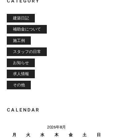
CATEGORY
建築日記
補助金について
施工例
スタッフの日常
お知らせ
求人情報
その他
CALENDAR
2026年8月
月
火
水
木
金
土
日